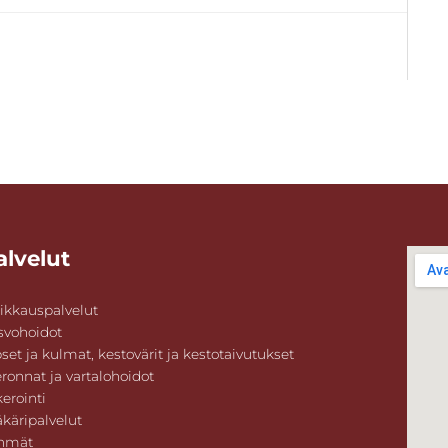
alvelut
ikkauspalvelut
svohoidot
set ja kulmat, kestovärit ja kestotaivutukset
ronnat ja vartalohoidot
erointi
äkäripalvelut
hmät