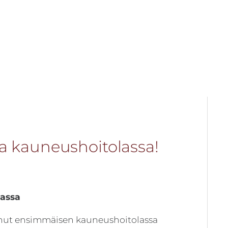
En
si
da kauneushoitolassa!
nassa
nnut ensimmäisen kauneushoitolassa