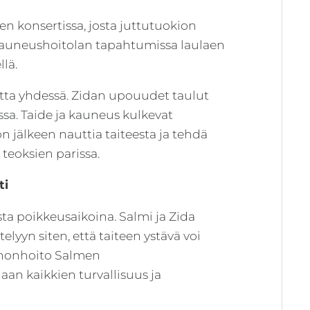
n konsertissa, josta juttutuokion
n kauneushoitolan tapahtumissa laulaen
llä.
uutta yhdessä. Zidan upouudet taulut
sa. Taide ja kauneus kulkevat
on jälkeen nauttia taiteesta ja tehdä
eoksien parissa.
ti
ta poikkeusaikoina. Salmi ja Zida
lyyn siten, että taiteen ystävä voi
Ihonhoito Salmen
an kaikkien turvallisuus ja