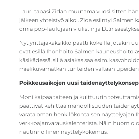
Lauri tapasi Zidan muutama vuosi sitten häne
jälkeen yhteistyö alkoi. Zida esiintyi Salme
omia pop-laulujaan viulistin ja DJ:n säestykse
Nyt yrittäjäkaksikko päätti kokeilla jotakin 
ovat esillä Ihonhoito Salmen kauneushoitolas
käsikädessä, sillä asiakas saa esim. kasvohoid
mielikuvamatkan tunteiden valtaan upeiden t
Poikkeusaikojen uusi taidenäyttelykonsep
Moni kaipaa taiteen ja kulttuurin toteuttamis
päättivät kehittää mahdollisuuden taidenäytte
varata oman henkilökohtaisen näyttelyajan 
verkkoajanvarauskalenterista. Näin huomioida
nautinnollinen näyttelykokemus.