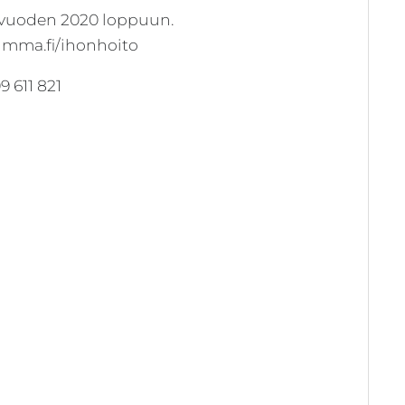
ä vuoden 2020 loppuun.
timma.fi/ihonhoito
9 611 821