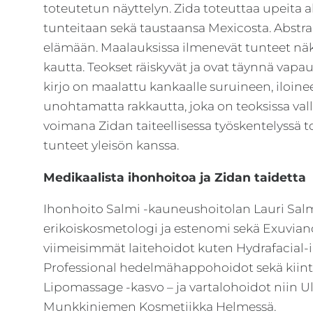
toteutetun näyttelyn. Zida toteuttaa upeita ak
arvot.
tunteitaan sekä taustaansa Mexicosta. Abstra
elämään. Maalauksissa ilmenevät tunteet näky
kautta. Teokset räiskyvät ja ovat täynnä vapa
kirjo on maalattu kankaalle suruineen, iloi
unohtamatta rakkautta, joka on teoksissa vall
voimana Zidan taiteellisessa työskentelyssä to
tunteet yleisön kanssa.
Medikaalista ihonhoitoa ja Zidan taidetta
Ihonhoito Salmi -kauneushoitolan Lauri Salmi
erikoiskosmetologi ja estenomi sekä Exuvian
viimeisimmät laitehoidot kuten Hydrafacial
Professional hedelmähappohoidot sekä kiinte
Lipomassage -kasvo – ja vartalohoidot niin U
Munkkiniemen Kosmetiikka Helmessä.