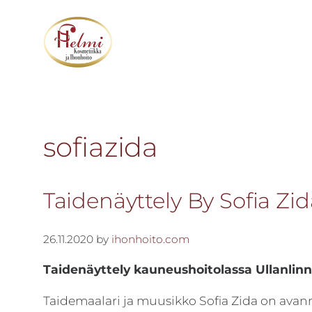
Hyppää
Hyppää
Hyppää
pääsisältöön
ensisijaiseen
alatunnisteeseen
sivupalkkiin
Kokonaisvaltainen
Kosmetiikka
hyvä
Helmi
olo
sofiazida
-
kaikille
Kokonais­
aisteille
–
valtainen
Taidenäyttely By Sofia Zi
asiantuntevuus,
hyvä
tehokkuus
olo
26.11.2020
by
ihonhoito.com
ja
onnistuminen
Taidenäyttely kauneushoitolassa Ullanlin
ovat
Taidemaalari ja muusikko Sofia Zida on ava
yrityksemme