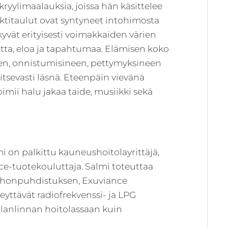
ryylimaalauksia, joissa hän käsittelee
ktitaulut ovat syntyneet intohimosta
vät erityisesti voimakkaiden värien
utta, eloa ja tapahtumaa. Elämisen koko
neen, onnistumisineen, pettymyksineen
itsevasti läsnä. Eteenpäin vievänä
imii halu jakaa taide, musiikki sekä
 on palkittu kauneushoitolayrittäjä,
ce-tuotekouluttaja. Salmi toteuttaa
-ihonpuhdistuksen, Exuviance
yttävät radiofrekvenssi- ja LPG
llanlinnan hoitolassaan kuin