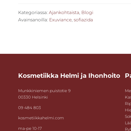
Kategoriassa:
Ajankohtaista
,
Blogi
Avainsanoilla:
Exuviance
,
sofiazida
Footer
Kosmetiikka Helmi ja Ihonhoito
P
Munkkiniemen puistotie 9
Me
00330 Helsinki
Ka
Rip
09 484 803
Hie
Sok
kosmetiikkahelmi.com
Lä
ma-pe 10-17
Ry