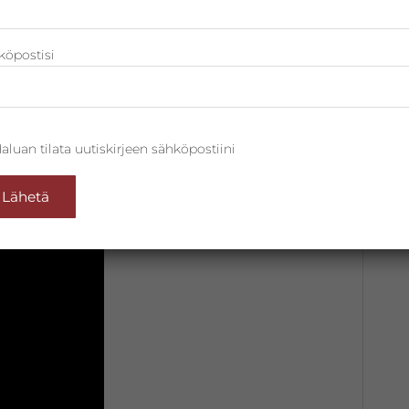
ssä:
t
köpostisi
n valikoiman erilaisia hieronta- ja
ja urheiluhieronnat
. Lisäksi
aluan tilata uutiskirjeen sähköpostiini
s -hoitosarjojen kokonaisvaltaiset
vat kehoa päästä varpaisiin.