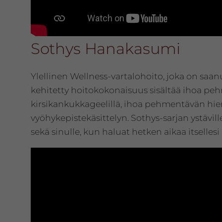
Sothys Hanakasumi
Ylellinen Wellness-vartalohoito, joka on saanu
kehitetty hoitokokonaisuus sisältää ihoa p
kirsikankukkageelillä, ihoa pehmentävän hier
vyöhykepistekäsittelyn. Sothys-sarjan ystäville 
sekä sinulle, kun haluat hetken aikaa itsellesi 