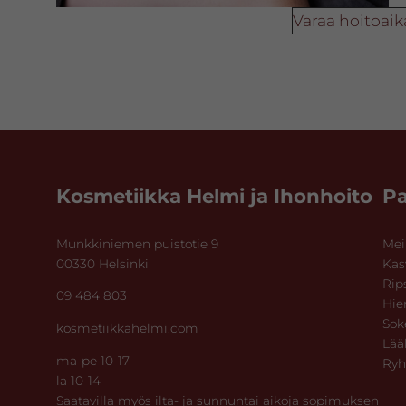
Varaa hoitoaika
Footer
Kosmetiikka Helmi ja Ihonhoito
Pa
Munkkiniemen puistotie 9
Mei
00330 Helsinki
Kas
Rip
09 484 803
Hie
Sok
kosmetiikkahelmi.com
Lää
ma-pe 10-17
Ry
la 10-14
Saatavilla myös ilta- ja sunnuntai aikoja sopimuksen