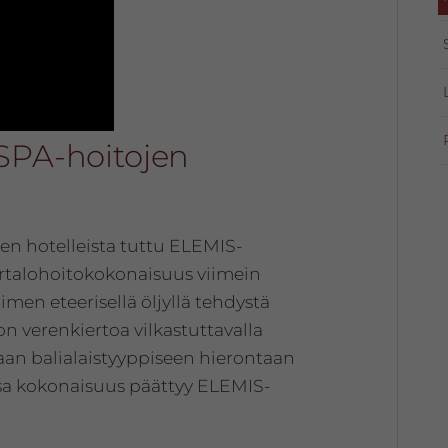
SPA-hoitojen
hden hotelleista tuttu ELEMIS-
artalohoitokokonaisuus viimein
imen eteerisellä öljyllä tehdystä
n verenkiertoa vilkastuttavalla
an balialaistyyppiseen hierontaan
ssa kokonaisuus päättyy ELEMIS-