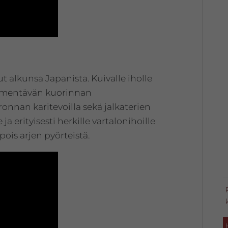
t alkunsa Japanista. Kuivalle iholle
ehmentävän kuorinnan
onnan karitevoilla sekä jalkaterien
ja erityisesti herkille vartalonihoille
pois arjen pyörteistä.