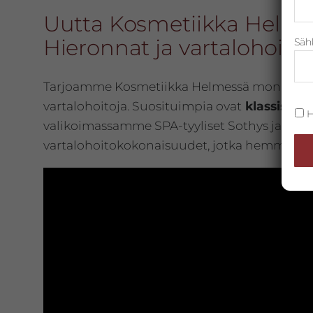
arvot.
Uutta Kosmetiikka Helme
Hieronnat ja vartalohoido
Säh
Tarjoamme Kosmetiikka Helmessä monipuolise
vartalohoitoja. Suosituimpia ovat
klassiset- 
H
valikoimassamme SPA-tyyliset Sothys ja Elemi
vartalohoitokokonaisuudet, jotka hemmottele