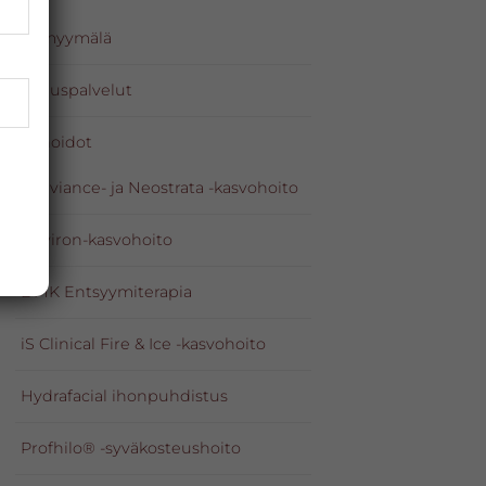
Tuotemyymälä
Meikkauspalvelut
Kasvohoidot
Exuviance- ja Neostrata -kasvohoito
Environ-kasvohoito
DMK Entsyymiterapia
iS Clinical Fire & Ice -kasvohoito
Hydrafacial ihonpuhdistus
Profhilo® -syväkosteushoito