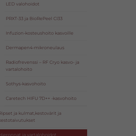
LED valohoidot
PRXT-33 ja BioRePeel CI33
Infuzion-kosteushoito kasvoille
Dermapen4-mikroneulaus
Radiofrevenssi – RF Cryo kasvo- ja
vartalohoito
Sothys-kasvohoito
Caretech HIFU 7D++ -kasvohoito
Ripset ja kulmat,kestovärit ja
kestotaivutukset
Hieronnat ja vartalohoidot