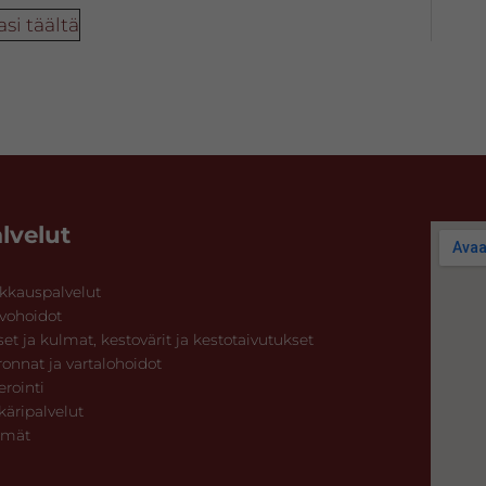
si täältä
lvelut
kkauspalvelut
vohoidot
set ja kulmat, kestovärit ja kestotaivutukset
ronnat ja vartalohoidot
erointi
käripalvelut
hmät