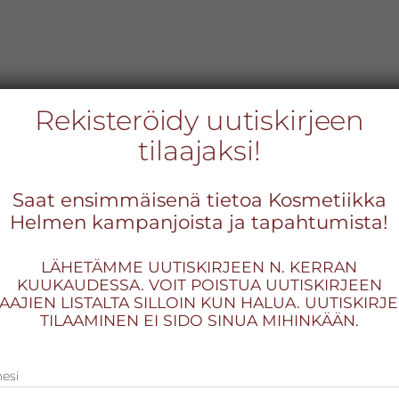
Rekisteröidy uutiskirjeen
tilaajaksi!
ronnat- ja vartaloho
Saat ensimmäisenä tietoa Kosmetiikka
Helmen kampanjoista ja tapahtumista!
LÄHETÄMME UUTISKIRJEEN N. KERRAN
KUUKAUDESSA. VOIT POISTUA UUTISKIRJEEN
LAAJIEN LISTALTA SILLOIN KUN HALUA. UUTISKIRJ
TILAAMINEN EI SIDO SINUA MIHINKÄÄN.
hoidot
Ens
esi
siv
rnative: