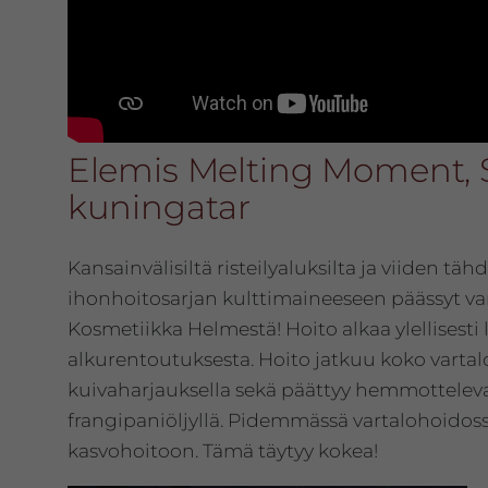
Elemis Melting Moment, 
kuningatar
Kansainvälisiltä risteilyaluksilta ja viiden tä
ihonhoitosarjan kulttimaineeseen päässyt v
Kosmetiikka Helmestä! Hoito alkaa ylellisesti l
alkurentoutuksesta. Hoito jatkuu koko vartalo
kuivaharjauksella sekä päättyy hemmotteleva
frangipaniöljyllä. Pidemmässä vartalohoido
kasvohoitoon. Tämä täytyy kokea!