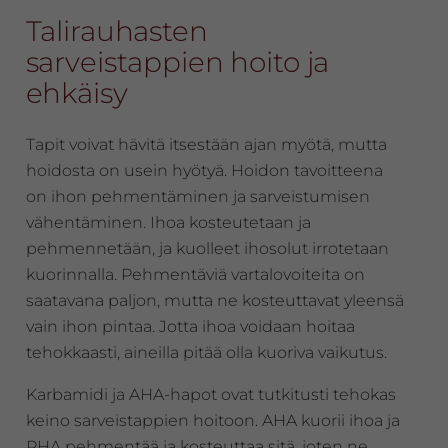
Talirauhasten
sarveistappien hoito ja
ehkäisy
Tapit voivat hävitä itsestään ajan myötä, mutta
hoidosta on usein hyötyä. Hoidon tavoitteena
on ihon pehmentäminen ja sarveistumisen
vähentäminen. Ihoa kosteutetaan ja
pehmennetään, ja kuolleet ihosolut irrotetaan
kuorinnalla. Pehmentäviä vartalovoiteita on
saatavana paljon, mutta ne kosteuttavat yleensä
vain ihon pintaa. Jotta ihoa voidaan hoitaa
tehokkaasti, aineilla pitää olla kuoriva vaikutus.
Karbamidi ja AHA-hapot ovat tutkitusti tehokas
keino sarveistappien hoitoon. AHA kuorii ihoa ja
PHA pehmentää ja kosteuttaa sitä, joten ne