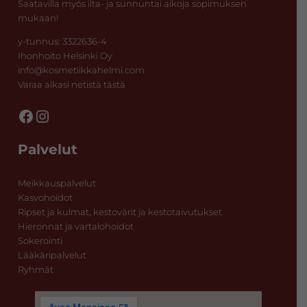
Saatavilla myös ilta- ja sunnuntai aikoja sopimuksen
mukaan!
y-tunnus: 3322636-4
Ihonhoito Helsinki Oy
info@kosmetiikkahelmi.com
Varaa aikasi netistä tästä
Facebook
Instagram
Palvelut
Meikkauspalvelut
Kasvohoidot
Ripset ja kulmat, kestovärit ja kestotaivutukset
Hieronnat ja vartalohoidot
Sokerointi
Lääkäripalvelut
Ryhmät