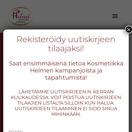
Hyppää
Hyppää
Hyppää
pääsisältöön
ensisijaiseen
alatunnisteeseen
sivupalkkiin
×
Kokonaisvaltainen
Kosmetiikka
Rekisteröidy uutiskirjeen
hyvä
Talirauhasten
tilaajaksi!
Helmi
olo
-
kaikille
sarveistapit
Saat ensimmäisenä tietoa Kosmetiikka
aisteille
Kokonais­
Helmen kampanjoista ja
Mitä ovat talirauhasten
–
valtainen
tapahtumista!
asiantuntevuus,
sarveistapit?
hyvä
tehokkuus
LÄHETÄMME UUTISKIRJEEN N. KERRAN
olo
ja
KUUKAUDESSA. VOIT POISTUA UUTISKIRJEEN
Talirauhasten sarveistapit ovat pieniä näppyjä
TILAAJIEN LISTALTA SILLOIN KUN HALUA.
onnistuminen
talirauhasten tiehyiden suilla. Niiden
UUTISKIRJEEN TILAAMINEN EI SIDO SINUA
ovat
muodostuminen johtuu osittain
MIHINKÄÄN.
yrityksemme
perinnöllisistä syistä.
arvot.
Nimesi