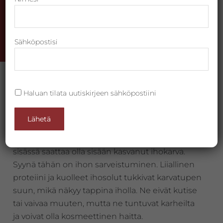
Varaa aika Talirauhasten sarveistappien
Alternative:
hoitoon täältä
Sähköpostisi
Haluan tilata uutiskirjeen sähköpostiini
Sarveistapit ovat verrattain yleisiä, ja näitä kovia
pieniä tappia ilmaantuu varsinkin käsivarsien
ulkosivuille, poskille, reisiin ja pakaroihin. Ne
muistuttavat kananlihalla olevaa ihoa. Näpyn
sisässä saattaa olla sisään kasvanut ihokarva.
Syynä tähän on ihon sarveistuminen. Liiallinen
proteiini ja kuolleet ihosolut tukkivat karvatupen
suun, mikä näkyy tappina iholla. Ne eivät kutise
tai vaivaa muuten, mutta ne tuntuvat karheilta
ja voivat olla kosmeettinen haitta.