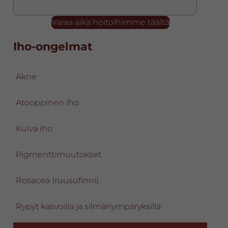
Varaa aika hoitoihimme täältä
Ensisijainen
Iho-ongelmat
sivupalkki
Akne
Atooppinen iho
Kuiva iho
Pigmenttimuutokset
Rosacea (ruusufinni)
Rypyt kasvoilla ja silmänympäryksillä