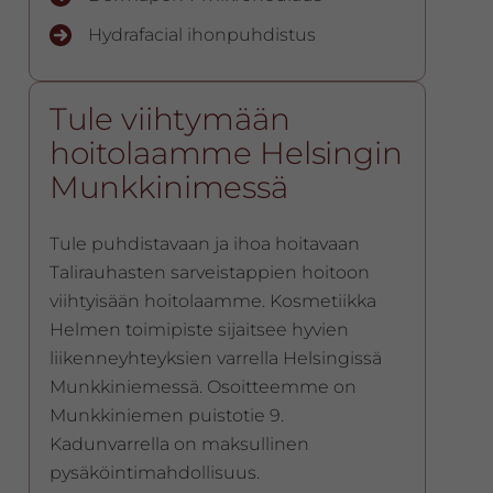
Hydrafacial ihonpuhdistus
Tule viihtymään
hoitolaamme Helsingin
Munkkinimessä
Tule puhdistavaan ja ihoa hoitavaan
Talirauhasten sarveistappien hoitoon
viihtyisään hoitolaamme. Kosmetiikka
Helmen toimipiste sijaitsee hyvien
liikenneyhteyksien varrella Helsingissä
Munkkiniemessä. Osoitteemme on
Munkkiniemen puistotie 9.
Kadunvarrella on maksullinen
pysäköintimahdollisuus.