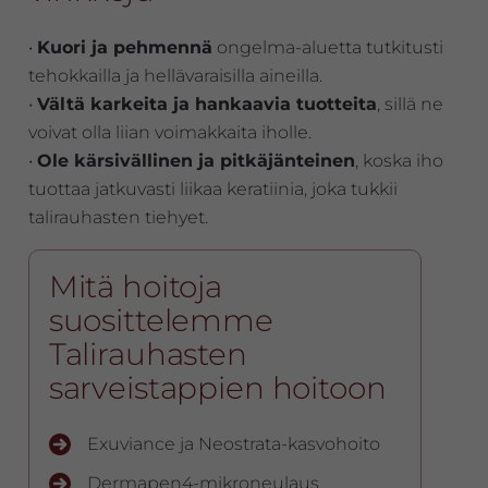
•
Kuori ja pehmennä
ongelma-aluetta tutkitusti
tehokkailla ja hellävaraisilla aineilla.
•
Vältä karkeita ja hankaavia tuotteita
, sillä ne
voivat olla liian voimakkaita iholle.
•
Ole kärsivällinen ja pitkäjänteinen
, koska iho
tuottaa jatkuvasti liikaa keratiinia, joka tukkii
talirauhasten tiehyet.
Mitä hoitoja
suosittelemme
Talirauhasten
sarveistappien hoitoon
Exuviance ja Neostrata-kasvohoito
Dermapen4-mikroneulaus