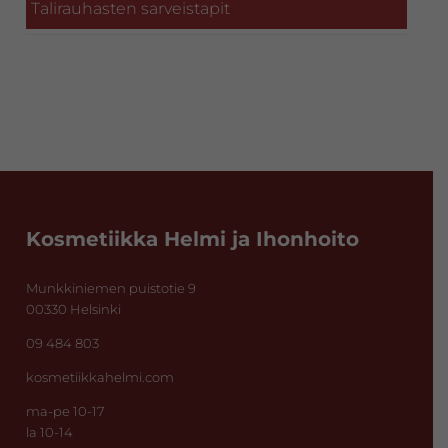
Talirauhasten sarveistapit
Footer
Kosmetiikka Helmi ja Ihonhoito
Munkkiniemen puistotie 9
00330 Helsinki
09 484 803
kosmetiikkahelmi.com
ma-pe 10-17
la 10-14