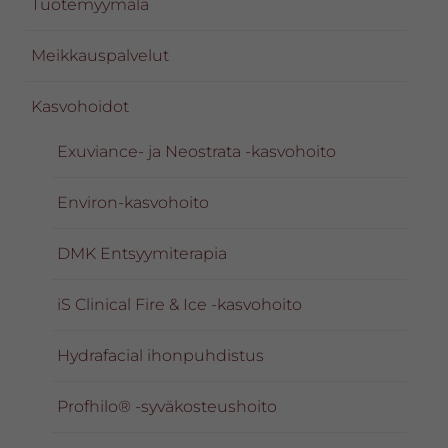
Tuotemyymälä
Meikkauspalvelut
Kasvohoidot
Exuviance- ja Neostrata -kasvohoito
Environ-kasvohoito
DMK Entsyymiterapia
iS Clinical Fire & Ice -kasvohoito
Hydrafacial ihonpuhdistus
Profhilo® -syväkosteushoito