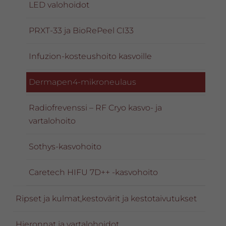
LED valohoidot
PRXT-33 ja BioRePeel CI33
Infuzion-kosteushoito kasvoille
Dermapen4-mikroneulaus
Radiofrevenssi – RF Cryo kasvo- ja
vartalohoito
Sothys-kasvohoito
Caretech HIFU 7D++ -kasvohoito
Ripset ja kulmat,kestovärit ja kestotaivutukset
Hieronnat ja vartalohoidot