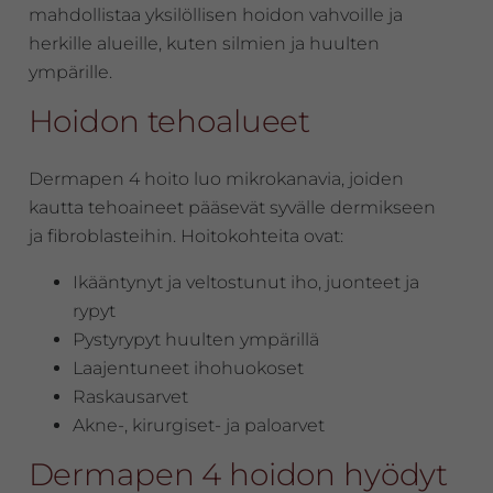
mahdollistaa yksilöllisen hoidon vahvoille ja
herkille alueille, kuten silmien ja huulten
ympärille.
Hoidon tehoalueet
Dermapen 4 hoito luo mikrokanavia, joiden
kautta tehoaineet pääsevät syvälle dermikseen
ja fibroblasteihin. Hoitokohteita ovat:
Ikääntynyt ja veltostunut iho, juonteet ja
rypyt
Pystyrypyt huulten ympärillä
Laajentuneet ihohuokoset
Raskausarvet
Akne-, kirurgiset- ja paloarvet
Dermapen 4 hoidon hyödyt