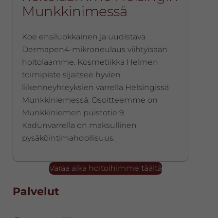
Munkkinimessä
Koe ensiluokkainen ja uudistava
Dermapen4-mikroneulaus viihtyisään
hoitolaamme. Kosmetiikka Helmen
toimipiste sijaitsee hyvien
liikenneyhteyksien varrella Helsingissä
Munkkiniemessä. Osoitteemme on
Munkkiniemen puistotie 9.
Kadunvarrella on maksullinen
pysäköintimahdollisuus.
Varaa aika hoitoihimme täältä
Ensisijainen
Palvelut
sivupalkki