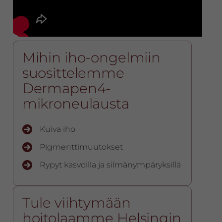
Mihin iho-ongelmiin
suosittelemme
Dermapen4-
mikroneulausta
Kuiva iho
Pigmenttimuutokset
Rypyt kasvoilla ja silmänympäryksillä
Tule viihtymään
hoitolaamme Helsingin