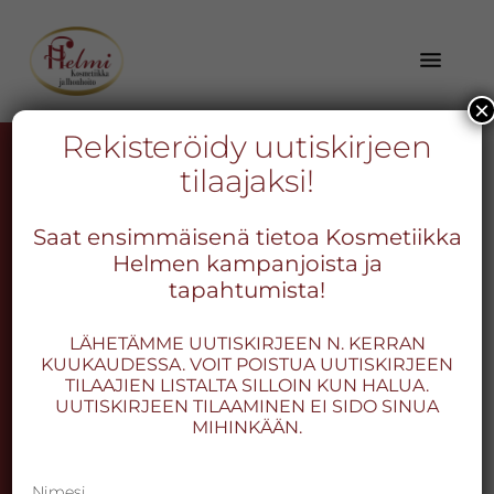
Hyppää
Hyppää
Hyppää
pääsisältöön
ensisijaiseen
alatunnisteeseen
sivupalkkiin
×
Kokonaisvaltainen
Kosmetiikka
Rekisteröidy uutiskirjeen
hyvä
Dermapen4-
tilaajaksi!
Helmi
olo
-
kaikille
mikroneulaus
Saat ensimmäisenä tietoa Kosmetiikka
aisteille
Kokonais­
Helmen kampanjoista ja
Tutkistusti tehokasta
–
valtainen
tapahtumista!
asiantuntevuus,
hoitoa ihollesi
hyvä
tehokkuus
LÄHETÄMME UUTISKIRJEEN N. KERRAN
olo
ja
KUUKAUDESSA. VOIT POISTUA UUTISKIRJEEN
Dermapen 4 sopii ikääntyvälle ja
TILAAJIEN LISTALTA SILLOIN KUN HALUA.
onnistuminen
veltostuneelle iholle sekä arpien,
UUTISKIRJEEN TILAAMINEN EI SIDO SINUA
ovat
raskausarpien, laajentuneiden
MIHINKÄÄN.
yrityksemme
ihohuokosten ja juonteiden hoitoon.
arvot.
Soveltuu myös herkille alueille, kuten
Nimesi