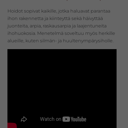
Hoidot sopivat kaikille, jotka haluavat parantaa
ihon rakennetta ja kiinteyttä sekä häivyttää
juonteita, arpia, raskausarpia ja laajentuneita
ihohuokosia. Menetelmä soveltuu myös herkille
alueille, kuten silmän- ja huultenympärysiholle.