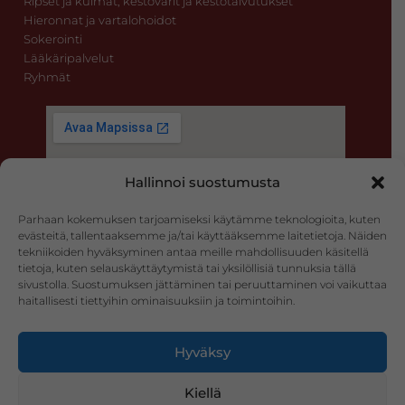
Ripset ja kulmat, kestovärit ja kestotaivutukset
Hieronnat ja vartalohoidot
Sokerointi
Lääkäripalvelut
Ryhmät
Hallinnoi suostumusta
Parhaan kokemuksen tarjoamiseksi käytämme teknologioita, kuten
evästeitä, tallentaaksemme ja/tai käyttääksemme laitetietoja. Näiden
tekniikoiden hyväksyminen antaa meille mahdollisuuden käsitellä
tietoja, kuten selauskäyttäytymistä tai yksilöllisiä tunnuksia tällä
sivustolla. Suostumuksen jättäminen tai peruuttaminen voi vaikuttaa
haitallisesti tiettyihin ominaisuuksiin ja toimintoihin.
Hyväksy
Kiellä