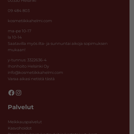
00330 Helsinki
09 484 803
kosmetiikkahelmi.com
ma-pe 10-17
la 10-14
Saatavilla myös ilta- ja sunnuntai aikoja sopimuksen
mukaan!
y-tunnus: 3322636-4
Ihonhoito Helsinki Oy
info@kosmetiikkahelmi.com
Varaa aikasi netistä tästä
Facebook
Instagram
Palvelut
Meikkauspalvelut
Kasvohoidot