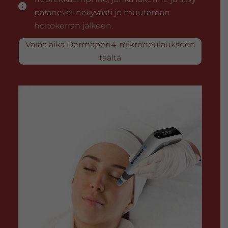
paranevat näkyvästi jo muutaman
hoitokerran jälkeen.
Varaa aika Dermapen4-mikroneulaukseen
täältä