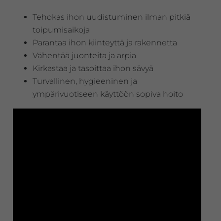
Tehokas ihon uudistuminen ilman pitkiä
toipumisaikoja
Parantaa ihon kiinteyttä ja rakennetta
Vähentää juonteita ja arpia
Kirkastaa ja tasoittaa ihon sävyä
Turvallinen, hygieeninen ja
ympärivuotiseen käyttöön sopiva hoito