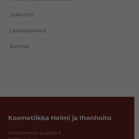
Sokerointi
Lääkäripalvelut
Ryhmät
Footer
Kosmetiikka Helmi ja Ihonhoito
Munkkiniemen puistotie 9