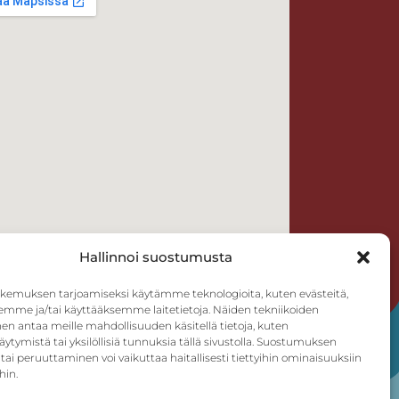
Hallinnoi suostumusta
kemuksen tarjoamiseksi käytämme teknologioita, kuten evästeitä,
emme ja/tai käyttääksemme laitetietoja. Näiden tekniikoiden
n antaa meille mahdollisuuden käsitellä tietoja, kuten
äytymistä tai yksilöllisiä tunnuksia tällä sivustolla. Suostumuksen
tai peruuttaminen voi vaikuttaa haitallisesti tiettyihin ominaisuuksiin
hin.