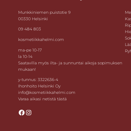
Munkkiniemen puistotie 9
Me
00330 Helsinki
Ka
Rip
09 484 803
Hie
Sok
kosmetiikkahelmi.com
Lä
ma-pe 10-17
Ry
la 10-14
Saatavilla myös ilta- ja sunnuntai aikoja sopimuksen
mukaan!
y-tunnus: 3322636-4
Ihonhoito Helsinki Oy
info@kosmetiikkahelmi.com
Varaa aikasi netistä tästä
Facebook
Instagram