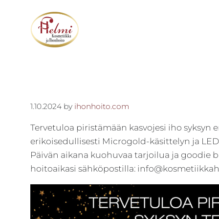
Hyppää
Hyppää
Hyppää
pääsisältöön
ensisijaiseen
alatunnisteeseen
sivupalkkiin
Kokonaisvaltainen
Kosmetiikka
hyvä
Helmi
olo
-
kaikille
1.10.2024
by
ihonhoito.com
Kokonais­
aisteille
Tervetuloa piristämään kasvojesi iho syksyn 
–
valtainen
erikoisedullisesti Microgold-käsittelyn ja LE
asiantuntevuus,
hyvä
Päivän aikana kuohuvaa tarjoilua ja goodie ba
tehokkuus
olo
hoitoaikasi sähköpostilla: info@kosmetiikkah
ja
onnistuminen
ovat
yrityksemme