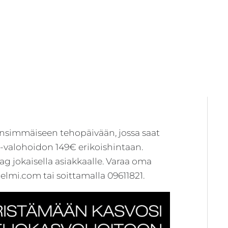
En
si
ensimmäiseen tehopäivään, jossa saat
D-valohoidon 149€ erikoishintaan.
g jokaisella asiakkaalle. Varaa oma
elmi.com tai soittamalla 09611821.