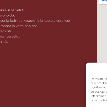
ikkauspalvelut
svohoidot
set ja kulmat, kestovärit ja kestotaivutukset
ronnat ja vartalohoidot
erointi
äkäripalvelut
hmät
Parhaan ko
tallentaaks
hyväksymine
selauskäytt
jättäminen 
ja toimintoi