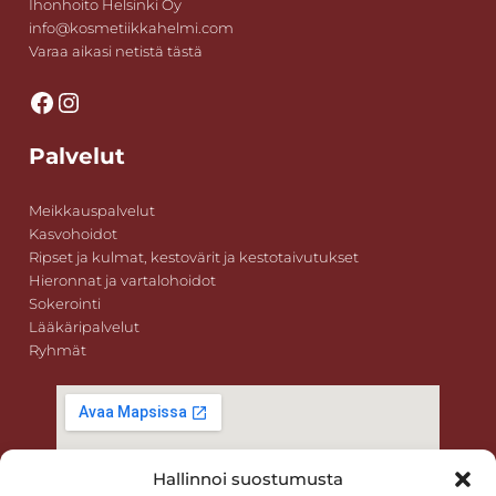
Ihonhoito Helsinki Oy
info@kosmetiikkahelmi.com
Varaa aikasi netistä tästä
Facebook
Instagram
Palvelut
Meikkauspalvelut
Kasvohoidot
Ripset ja kulmat, kestovärit ja kestotaivutukset
Hieronnat ja vartalohoidot
Sokerointi
Lääkäripalvelut
Ryhmät
Hallinnoi suostumusta