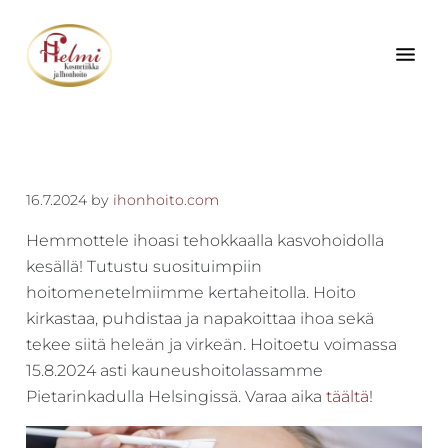
Hyppää
Hyppää
Hyppää
pääsisältöön
ensisijaiseen
alatunnisteeseen
sivupalkkiin
Kokonaisvaltainen
Kosmetiikka
hyvä
Helmi
olo
-
kaikille
16.7.2024
by
ihonhoito.com
aisteille
Kokonais­
Hemmottele ihoasi tehokkaalla kasvohoidolla
–
valtainen
kesällä! Tutustu suosituimpiin
asiantuntevuus,
hyvä
hoitomenetelmiimme kertaheitolla. Hoito
tehokkuus
olo
kirkastaa, puhdistaa ja napakoittaa ihoa sekä
ja
tekee siitä heleän ja virkeän. Hoitoetu voimassa
onnistuminen
15.8.2024 asti kauneushoitolassamme
ovat
Pietarinkadulla Helsingissä. Varaa aika
täältä
!
yrityksemme
arvot.