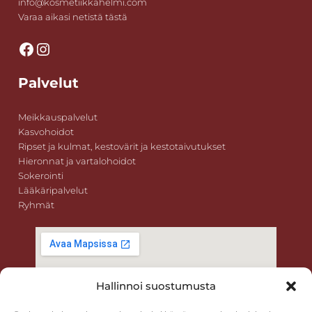
info@kosmetiikkahelmi.com
Varaa aikasi netistä tästä
Facebook
Instagram
Palvelut
Meikkauspalvelut
Kasvohoidot
Ripset ja kulmat, kestovärit ja kestotaivutukset
Hieronnat ja vartalohoidot
Sokerointi
Lääkäripalvelut
Ryhmät
Hallinnoi suostumusta