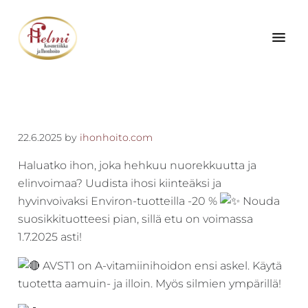
Hyppää
Hyppää
Hyppää
pääsisältöön
ensisijaiseen
alatunnisteeseen
sivupalkkiin
Kokonaisvaltainen
Kosmetiikka
hyvä
Helmi
olo
-
kaikille
22.6.2025
by
ihonhoito.com
aisteille
Kokonais­
Haluatko ihon, joka hehkuu nuorekkuutta ja
–
valtainen
elinvoimaa? Uudista ihosi kiinteäksi ja
asiantuntevuus,
hyvä
hyvinvoivaksi Environ-tuotteilla -20 %
Nouda
tehokkuus
olo
suosikkituotteesi pian, sillä etu on voimassa
ja
1.7.2025 asti!
onnistuminen
ovat
AVST1 on A-vitamiinihoidon ensi askel. Käytä
yrityksemme
tuotetta aamuin- ja illoin. Myös silmien ympärillä!
arvot.