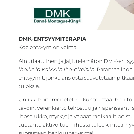
DMK-ENTSYYMITERAPIA
Koe entsyymien voima!
Ainutlaatuinen ja jäljittelemätön DMK-entsy
ihoille ja kaikkiin iho-oireisiin.
Parantaa ihon
entsyymit, jonka ansiosta saavutetaan pitkäa
tuloksia.
Uniikki hoitomenetelmä kuntouttaa ihosi to
tavoin. Verenkierto tehostuu ja hapensaanti 
ihosolukko, myrkyt ja vapaat radikaalit poist
tuotanto aktivoituu – ihosta tulee kiinteä, hyv
suorastaan hehkuu terveyttä!