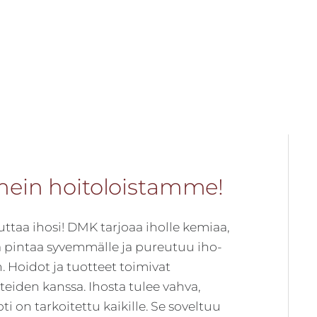
En
si
mein hoitoloistamme!
ttaa ihosi! DMK tarjoaa iholle kemiaa,
 pintaa syvemmälle ja pureutuu iho-
. Hoidot ja tuotteet toimivat
eiden kanssa. Ihosta tulee vahva,
 on tarkoitettu kaikille. Se soveltuu