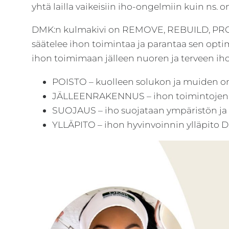
yhtä lailla vaikeisiin iho-ongelmiin kuin ns
arvot.
DMK:n kulmakivi on REMOVE, REBUILD, PROT
säätelee ihon toimintaa ja parantaa sen optim
ihon toimimaan jälleen nuoren ja terveen iho
POISTO – kuolleen solukon ja muiden o
JÄLLEENRAKENNUS – ihon toimintojen 
SUOJAUS – iho suojataan ympäristön ja h
YLLÄPITO – ihon hyvinvoinnin ylläpito D