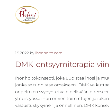
Hyppää
Hyppää
Hyppää
pääsisältöön
ensisijaiseen
alatunnisteeseen
sivupalkkiin
Kokonaisvaltainen
Kosmetiikka
hyvä
Helmi
olo
-
kaikille
1.9.2022
by
ihonhoito.com
Kokonais­
aisteille
DMK-entsyymiterapia vii
–
valtainen
asiantuntevuus,
hyvä
Ihonhoitokonsepti, joka uudistaa ihosi ja muu
tehokkuus
olo
jonka se tunnistaa omakseen. DMK vaikuttaa
ja
ongelmien syyhyn, ei vain pelkkään oireeseen
onnistuminen
yhteistyössä ihon omien toimintojen ja rakent
ovat
vastustuskykyinen ja onnellinen. DMK konsepti
yrityksemme