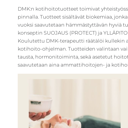
DMK:n kotihoitotuotteet toimivat yhteistyöss
pinnalla. Tuotteet sisältävät biokemiaa, jonk
vuoksi saavutetaan hämmästyttävän hyviä tul
konseptin SUOJAUS (PROTECT) ja YLLÄPITO (
Koulutettu DMK-terapeutti räätälöi kullekin 
kotihoito-ohjelman. Tuotteiden valintaan va
tausta, hormonitoiminta, sekä asetetut hoito
saavutetaan aina ammattihoitojen- ja kotihoi