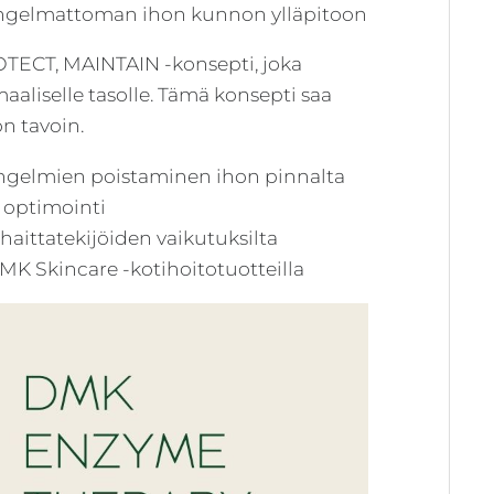
. ongelmattoman ihon kunnon ylläpitoon
ECT, MAINTAIN -konsepti, joka
aaliselle tasolle. Tämä konsepti saa
n tavoin.
ngelmien poistaminen ihon pinnalta
optimointi
aittatekijöiden vaikutuksilta
MK Skincare -kotihoitotuotteilla