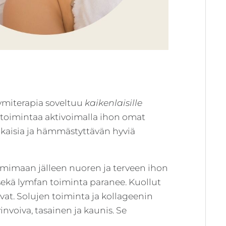
ymiterapia soveltuu
kaikenlaisille
 toimintaa aktivoimalla ihon omat
ikaisia ja hämmästyttävän hyviä
imimaan jälleen nuoren ja terveen ihon
sekä lymfan toiminta paranee. Kuollut
uvat. Solujen toiminta ja kollageenin
invoiva, tasainen ja kaunis. Se