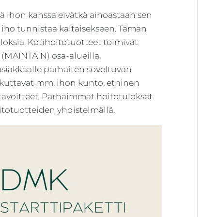
ä ihon kanssa eivätkä ainoastaan sen
a iho tunnistaa kaltaisekseen. Tämän
oksia. Kotihoitotuotteet toimivat
MAINTAIN) osa-alueilla.
asiakkaalle parhaiten soveltuvan
ikuttavat mm. ihon kunto, etninen
tavoitteet. Parhaimmat hoitotulokset
totuotteiden yhdistelmällä.